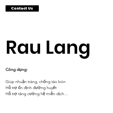
Contact Us
Rau Lang
Công dụng:
Giúp nhuận tràng, chống táo bón
Hỗ trợ ổn định đường huyết
Hỗ trợ tăng cường hệ miễn dịch
Hỗ trợ thanh nhiệt, giải độc
Hỗ trợ giảm cân1
Tốt cho mắt và da – Nhờ chứa beta-caroten (tiền vitamin