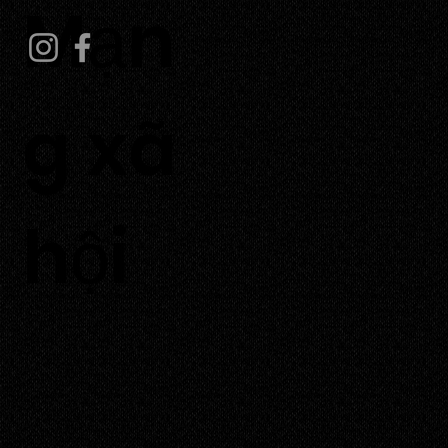
Mạn
g xã
hội