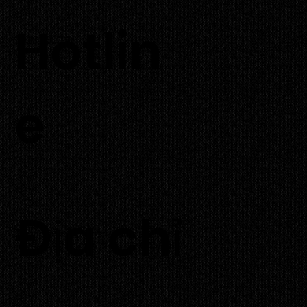
A).
Hotlin
Ngăn ngừa thiếu máu – Cung cấp sắt và acid folic.
0933 700 226
Tốt cho phụ nữ mang thai – Hỗ trợ ngừa dị tật thai nhi
e
​Địa chỉ
Thôn Tuấn Tú, xã An Hải,
huyện Ninh Phước, tỉnh Ninh Thuận.