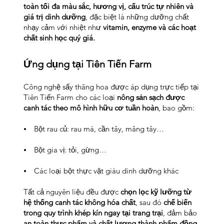
toàn tối đa màu sắc, hương vị, cấu trúc tự nhiên và
giá trị dinh dưỡng
, đặc biệt là những dưỡng chất
nhạy cảm với nhiệt như
vitamin, enzyme và các hoạt
chất sinh học quý giá.
Ứng dụng tại Tiên Tiến Farm
Công nghệ sấy thăng hoa được áp dụng trực tiếp tại
Tiên Tiến Farm cho các loại
nông sản sạch được
canh tác theo mô hình hữu cơ tuần hoàn
, bao gồm:
⦁ Bột rau củ: rau má, cần tây, măng tây…
⦁ Bột gia vị: tỏi, gừng…
⦁ Các loại bột thực vật giàu dinh dưỡng khác
Tất cả nguyên liệu đều được
chọn lọc kỹ lưỡng từ
hệ thống canh tác không hóa chất
, sau đó
chế biến
trong quy trình khép kín ngay tại trang trại
, đảm bảo
an toàn thực phẩm và chất lượng thành phẩm đồng