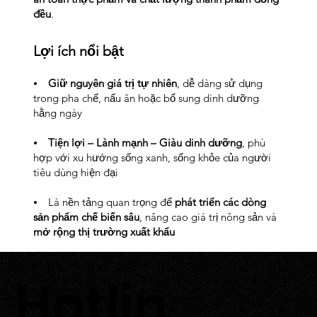
đều
.
Lợi ích nổi bật
⦁
Giữ nguyên giá trị tự nhiên
, dễ dàng sử dụng
trong pha chế, nấu ăn hoặc bổ sung dinh dưỡng
hằng ngày
⦁
Tiện lợi – Lành mạnh – Giàu dinh dưỡng
, phù
hợp với xu hướng sống xanh, sống khỏe của người
tiêu dùng hiện đại
⦁ Là nền tảng quan trọng để
phát triển các dòng
sản phẩm chế biến sâu
, nâng cao giá trị nông sản và
mở rộng thị trường xuất khẩu
Hotlin
0933 700 226