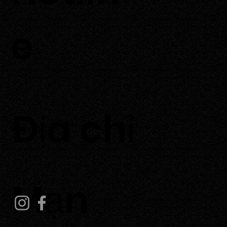
e
​Địa chỉ
Thôn Tuấn Tú, Xã Phước Dinh, Tỉnh Khánh Hoà
Mạn