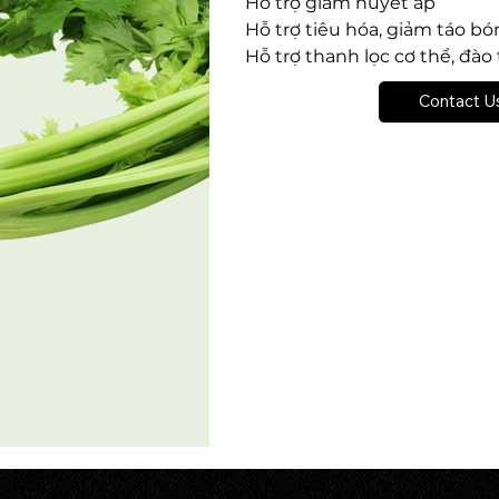
Hỗ trợ giảm huyết áp
Hỗ trợ tiêu hóa, giảm táo bó
Hỗ trợ thanh lọc cơ thể, đào
Hỗ trợ chống viêm
Contact U
Cung cấp dinh dưỡng và vita
miễn dịch và xương khớp
Hỗ trợ giảm cân