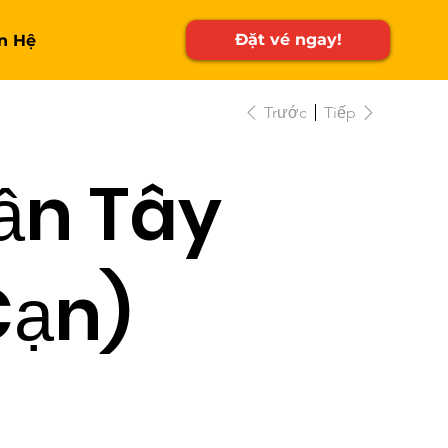
Đặt vé ngay!
n Hệ
Trước
Tiếp
ần Tây
Cạn)