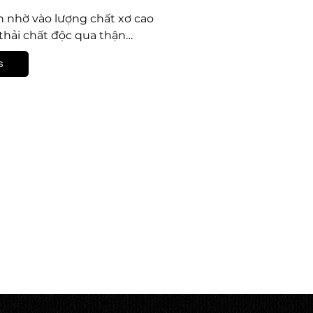
n nhờ vào lượng chất xơ cao
 thải chất độc qua thận
s
min thiết yếu hỗ trợbảo vệ da, cải thiện hệ