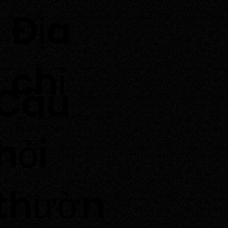
​Địa
chỉ
Câu
Thôn Tuấn Tú, Xã Phước Dinh,
Tỉnh Khánh Hoà
hỏi
thườn