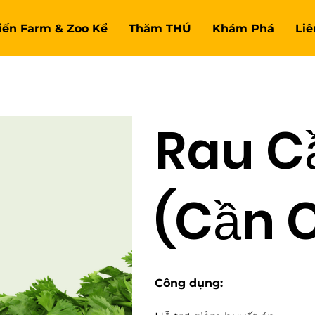
Tiến Farm & Zoo Kể
Thăm THÚ
Khám Phá
Liê
Rau C
(Cần 
Công dụng: