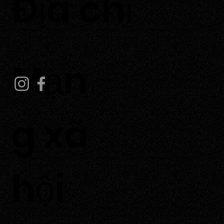
​Địa chỉ
Thôn Tuấn Tú, xã An Hải,
huyện Ninh Phước, tỉnh Ninh Thuận.
Mạn
g xã
hội