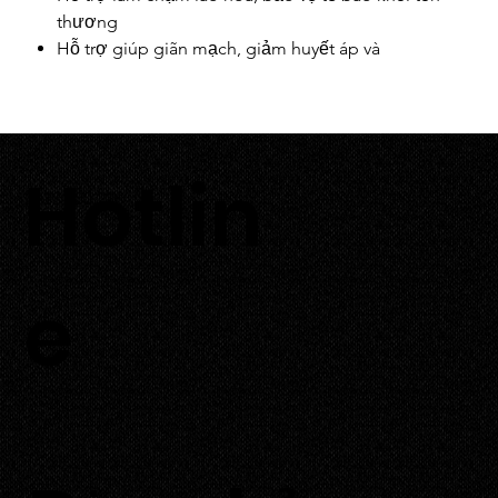
thương
Hỗ trợ giúp giãn mạch, giảm huyết áp và
cholesterol xấu (LDL)
Hỗ trợ tăng cường sức đề kháng
Hỗ trợ bảo vệ tế bào não, hỗ trợ tuần hoàn máu não
giúp cải thiện trí nhớ não bộ
Hotlin
Hỗ trợ tiêu hóa
0933 700 226
Hỗ trợ bảo vệ mắt và da khỏi tia UV, ô nhiễm
Hỗ trợ thanh lọc cơ thể
e