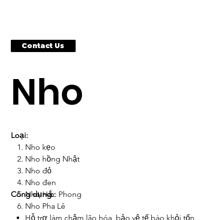
Contact Us
Nho
Loại:
Nho kẹo
Nho hồng Nhật
Nho đỏ
Nho đen
Công dụng:
Nho Hắc Phong
Nho Pha Lê
Hỗ trợ làm chậm lão hóa, bảo vệ tế bào khỏi tổn