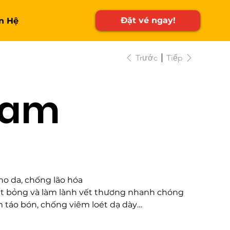
Đặt vé ngay!
n Hệ
Trước
Tiếp
Đam
ho da, chống lão hóa
vết bỏng và làm lành vết thương nhanh chóng
m táo bón, chống viêm loét dạ dày
định huyết áp, tốt cho tim mạch