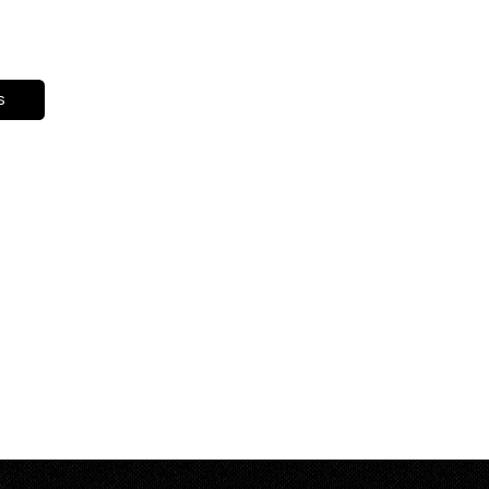
dịch
uẩn
s