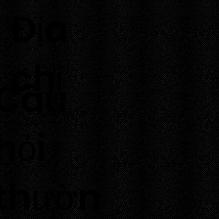
​Địa
chỉ
Câu
Thôn Tuấn Tú, Xã Phước Dinh,
Tỉnh Khánh Hoà
hỏi
thườn