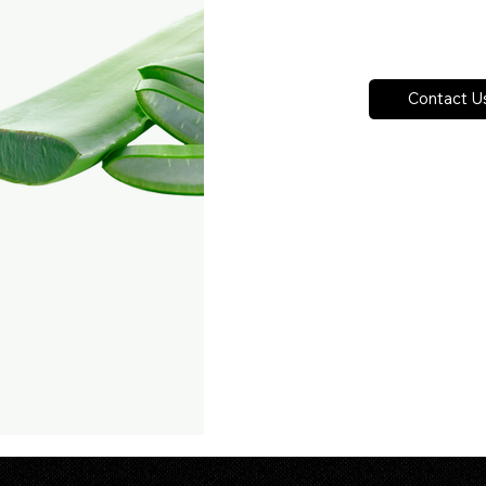
Hỗ trợ tăng cường hệ miễn 
Hỗ trợ giảm cân
Hỗ trợ giảm viêm, kháng kh
Contact U