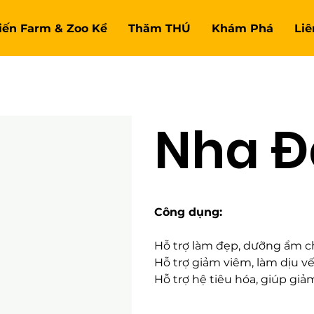
Tiến Farm & Zoo Kể
Thăm THÚ
Khám Phá
Liê
Nha 
Công dụng:
Hỗ trợ làm đẹp, dưỡng ẩm c
Hỗ trợ giảm viêm, làm dịu 
Hỗ trợ hệ tiêu hóa, giúp giả
Hỗ trợ giải nhiệt, mát gan
Hỗ trợ giảm cholesterol, ổn 