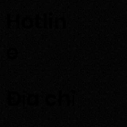
Hỗ trợ phòng chống oxy hóa, chống viêm
Hotlin
Hỗ trợ bổ sung khoáng chất cần thiết như sắt, kali, canxi
0933 700 226
e
​Địa chỉ
Thôn Tuấn Tú, xã An Hải,
huyện Ninh Phước, tỉnh Ninh Thuận.