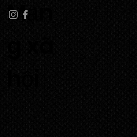
Mạn
g xã
hội