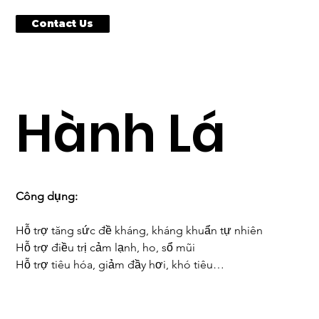
Contact Us
Hành Lá
Công dụng:
Hỗ trợ tăng sức đề kháng, kháng khuẩn tự nhiên
Hỗ trợ điều trị cảm lạnh, ho, sổ mũi
Hỗ trợ tiêu hóa, giảm đầy hơi, khó tiêu
Hỗ trợ làm ấm cơ thể, ra mồ hôi khi cảm
Hỗ trợ giảm cholesterol xấu, bảo vệ tim mạch
Hỗ trợ cải thiện thị lực nhờ vitamin A