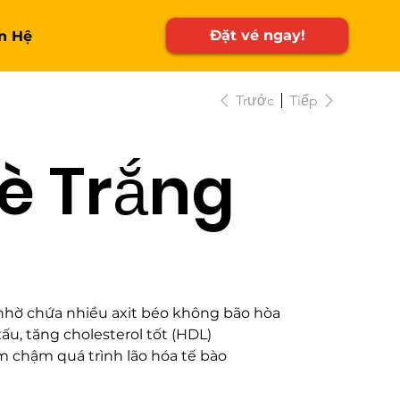
Đặt vé ngay!
n Hệ
Trước
Tiếp
è Trắng
nhờ chứa nhiều axit béo không bão hòa
ấu, tăng cholesterol tốt (HDL)
m chậm quá trình lão hóa tế bào
ăng não nhờ omega-6
 từ bên trong