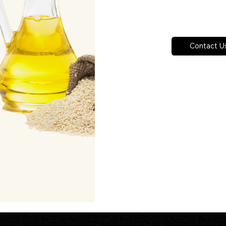
Hỗ trợ kiểm soát huyết 
Hỗ trợ hấp thu vitamin t
Hỗ trợ cải thiện hệ miễn
Contact U
sesamol