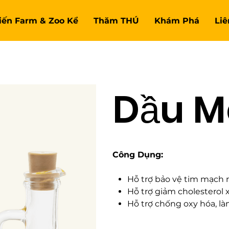
Tiến Farm & Zoo Kể
Thăm THÚ
Khám Phá
Liê
Dầu M
Công Dụng:
Hỗ trợ bảo vệ tim mạch 
Hỗ trợ giảm cholesterol x
Hỗ trợ chống oxy hóa, là
Hỗ trợ cải thiện chức n
Hỗ trợ làm đẹp da và tóc