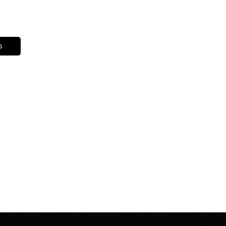
áp
an trong dầu như A, D, E, K
 dịch nhờ các hợp chất lignan như sesamin và
s