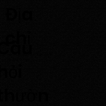
​Địa
chỉ
Câu
Thôn Tuấn Tú, Xã Phước Dinh,
Tỉnh Khánh Hoà
hỏi
thườn