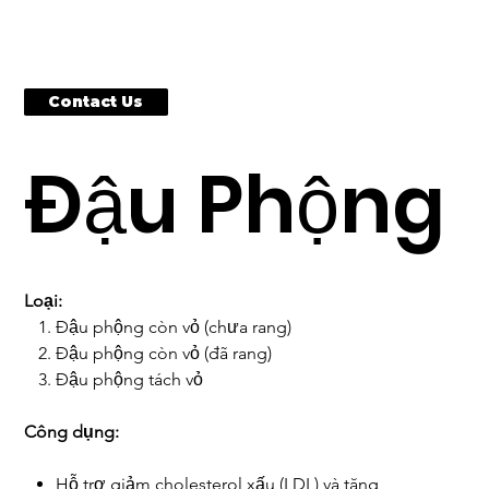
Contact Us
Đậu Phộng
Loại:
Đậu phộng còn vỏ (chưa rang)
Đậu phộng còn vỏ (đã rang)
Đậu phộng tách vỏ
Công dụng:
Hỗ trợ giảm cholesterol xấu (LDL) và tăng