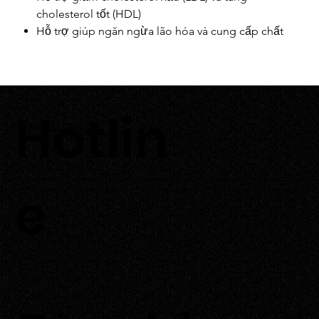
cholesterol tốt (HDL)
Hỗ trợ giúp ngăn ngừa lão hóa và cung cấp chất
chống oxy hóa
Hỗ trợ kiểm soát đường huyết
Hỗ trợ chức năng não, cải thiện trí nhớ.
Hỗ trợ tăng cân lành mạnh
Hotlin
Hỗ trợ giảm nguy cơ hình thành sỏi mật
0933 700 226
Hỗ trợ phát triển cơ bắp và xương khớp
Hỗ trợ bổ sung dưỡng chất cho thai kỳ
e