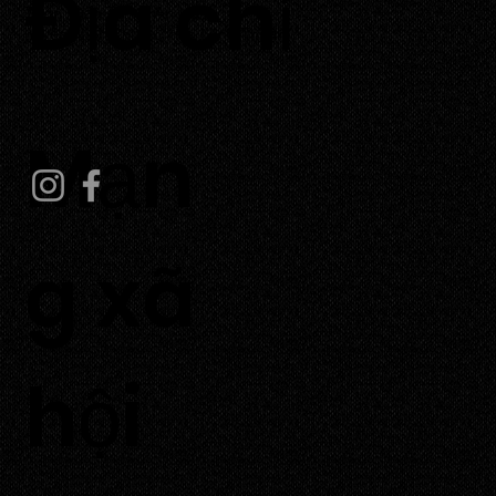
​Địa chỉ
Thôn Tuấn Tú, xã An Hải,
huyện Ninh Phước, tỉnh Ninh Thuận.
Mạn
g xã
hội