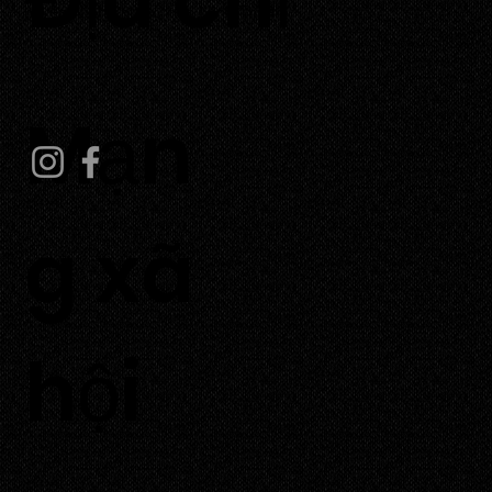
huyện Ninh Phước, tỉnh Ninh Thuận.
Mạn
g xã
hội