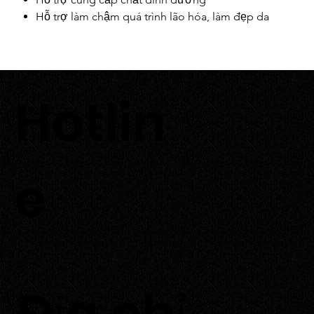
Hỗ trợ làm chậm quá trình lão hóa, làm đẹp da
Hỗ trợ phòng chống bệnh tiểu đường và hỗ trợ
điều trị bệnh gout
Hỗ trợ giảm cân, giữ gìn vóc dáng
Hỗ trợ tiêu hóa, giảm táo bón và các vấn đề tiêu hóa
Hotlin
khác
0933 700 226
Hỗ trợ tăng cường sức khỏe tim mạch, giúp duy trì
huyết áp ổn định và bảo vệ tim mạch
Hỗ trợ sự phát triển và duy trì độ chắc khỏe của
xương
e
​Địa chỉ
Thôn Tuấn Tú, xã An Hải,