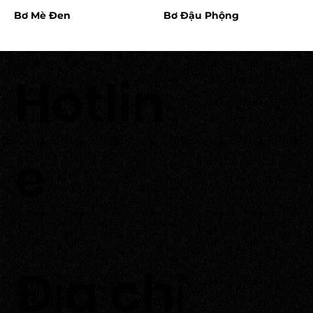
Bơ Mè Đen
Bơ Đậu Phộng
Hotlin
0933 700 226
e
​Địa chỉ
Thôn Tuấn Tú, xã An Hải,
huyện Ninh Phước, tỉnh Ninh Thuận.