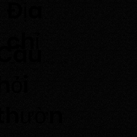
​Địa
chỉ
Câu
Thôn Tuấn Tú, Xã Phước Dinh,
Tỉnh Khánh Hoà
hỏi
thườn