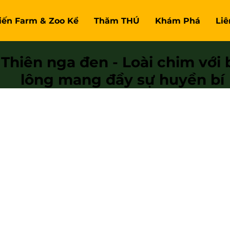
Tiến Farm & Zoo Kể
Thăm THÚ
Khám Phá
Liê
Thiên nga đen - Loài chim với 
lông mang đầy sự huyền bí