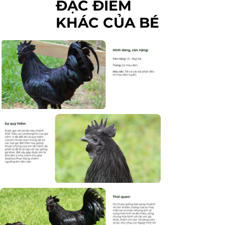
ĐẶC ĐIỂM
KHÁC CỦA BÉ