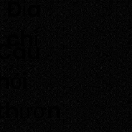
​Địa
chỉ
Câu
Thôn Tuấn Tú, Xã Phước Dinh,
Tỉnh Khánh Hoà
hỏi
thườn