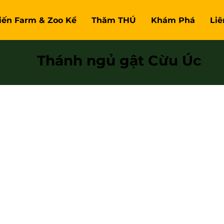
Tiến Farm & Zoo Kể
Thăm THÚ
Khám Phá
Liê
Thánh ngủ gật Cừu Úc