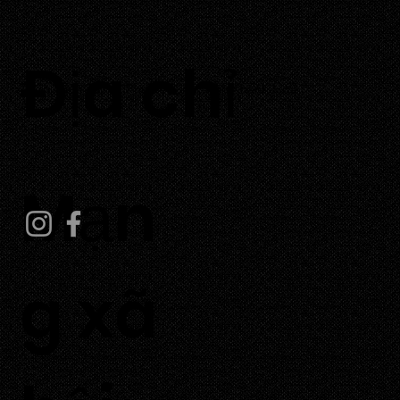
​Địa chỉ
Thôn Tuấn Tú, Xã Phước Dinh, Tỉnh Khánh Hoà
Mạn
g xã