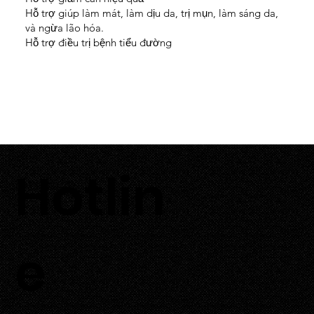
Hỗ trợ giúp làm mát, làm dịu da, trị mụn, làm sáng da,
và ngừa lão hóa.
Hỗ trợ điều trị bệnh tiểu đường
Hotlin
0933 700 226
e