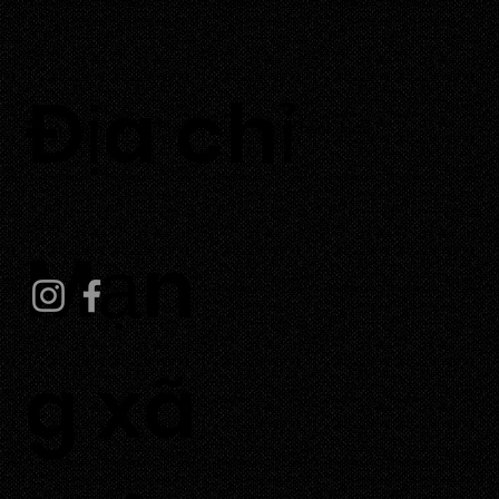
​Địa chỉ
Thôn Tuấn Tú, Xã Phước Dinh, Tỉnh Khánh Hoà
Mạn
g xã