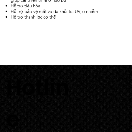
giúp cải thiện trí nhớ não bộ
Hỗ trợ tiêu hóa
Hỗ trợ bảo vệ mắt và da khỏi tia UV, ô nhiễm
Hỗ trợ thanh lọc cơ thể
Hotlin
0933 700 226
e