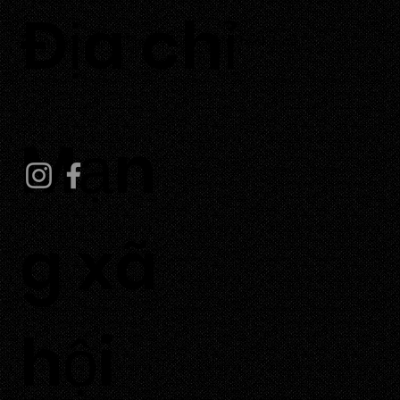
​Địa chỉ
Thôn Tuấn Tú, Xã Phước Dinh, Tỉnh Khánh Hoà
Mạn
g xã
hội