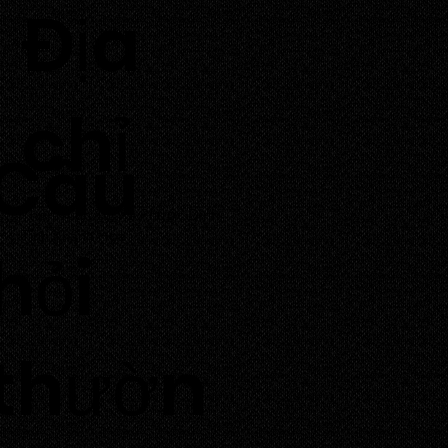
​Địa
chỉ
Câu
Thôn Tuấn Tú, Xã Phước Dinh,
Tỉnh Khánh Hoà
hỏi
thườn