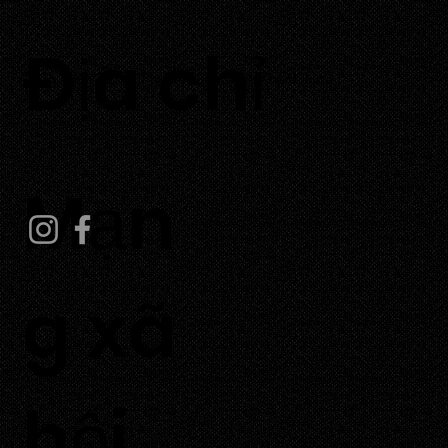
​Địa chỉ
Thôn Tuấn Tú, Xã Phước Dinh, Tỉnh Khánh Hoà
Mạn
g xã
hội