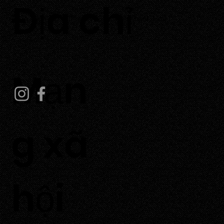
​Địa chỉ
Thôn Tuấn Tú, Xã Phước Dinh, Tỉnh Khánh Hoà
Mạn
g xã
hội