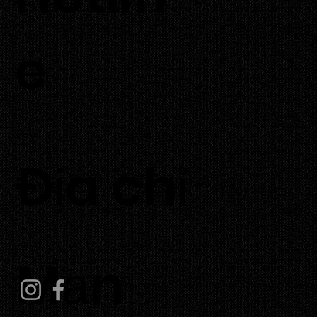
e
​Địa chỉ
Thôn Tuấn Tú, Xã Phước Dinh, Tỉnh Khánh Hoà
Mạn